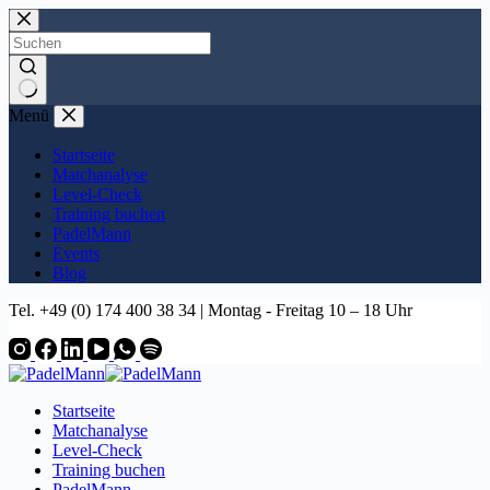
Zum
Inhalt
springen
Keine
Menü
Ergebnisse
Startseite
Matchanalyse
Level-Check
Training buchen
PadelMann
Events
Blog
Tel. +49 (0) 174 400 38 34 | Montag - Freitag 10 – 18 Uhr
Startseite
Matchanalyse
Level-Check
Training buchen
PadelMann