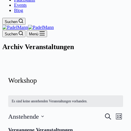
Events
Blog
Suchen
Suchen
Menü
Archiv
Veranstaltungen
Workshop
Es sind keine anstehenden Veranstaltungen vorhanden.
Veranstal
Veran
Anstehende
Suche
Liste
Ansic
Suche
Datum
Navig
wählen.
Vergangene Veranstaltungen