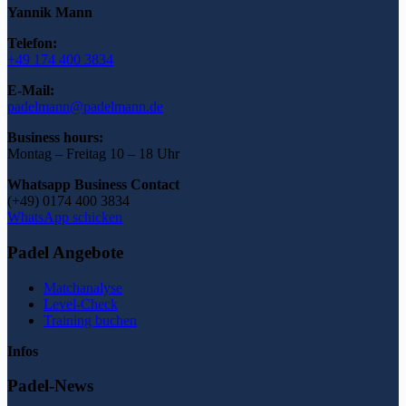
Yannik Mann
Telefon:
+49 174 400 3834
E-Mail:
padelmann@padelmann.de
Business hours:
Montag – Freitag 10 – 18 Uhr
Whatsapp Business Contact
(+49) 0174 400 3834
WhatsApp schicken
Padel Angebote
Matchanalyse
Level-Check
Training buchen
Infos
Padel-News