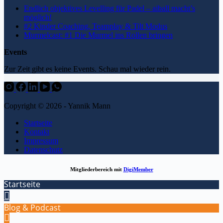
Endlich objektives Levelling für Padel – aiball macht’s
möglich!
#2 Kinder Coaching, Teamplay & Tilt Modus
Murmelcast: #1 Die Murmel ins Rollen bringen
Events
Zur Zeit gibt es keine Events. Schau mal wieder rein.
Copyright © 2026 - Yannik Mann
Startseite
Kontakt
Impressum
Datenschutz
Mitgliederbereich mit
DigiMember
Startseite
Blog & Podcast