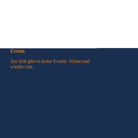
Events
Zur Zeit gibt es keine Events. Schau mal
wieder rein.