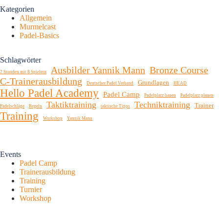
Kategorien
Allgemein
Murmelcast
Padel-Basics
Schlagwörter
Ausbilder Yannik Mann
Bronze Course
2 Stunden mit 8 Spielern
C-Trainerausbildung
Grundlagen
Deutscher Padel Verband
HEAD
Hello Padel Academy
Padel Camp
Padelplatz bauen
Padelplatz planen
Taktiktraining
Techniktraining
Trainer
Padelschläge
Regeln
taktische Tipps
Training
Workshop
Yannik Mann
Events
Padel Camp
Trainerausbildung
Training
Turnier
Workshop