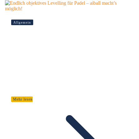
Allgemein
Endlich objektives Levelling
für Padel – aiball macht’s
möglich!
Nach genau dieser Lösung suche ich schon lange! Seitdem ich
Padel spiele und noch mehr seitdem ich Padel Events organisiere,
…
Mehr lesen