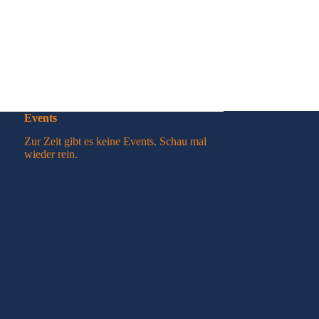
Events
Zur Zeit gibt es keine Events. Schau mal
wieder rein.