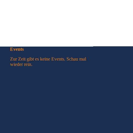
Events
Zur Zeit gibt es keine Events. Schau mal
wieder rein.