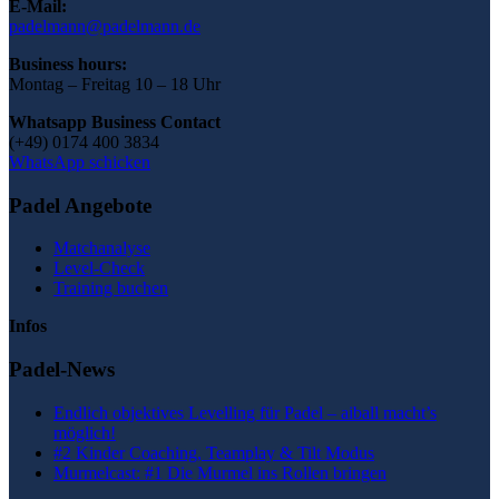
E-Mail:
padelmann@padelmann.de
Business hours:
Montag – Freitag 10 – 18 Uhr
Whatsapp Business Contact
(+49) 0174 400 3834
WhatsApp schicken
Padel Angebote
Matchanalyse
Level-Check
Training buchen
Infos
Padel-News
Endlich objektives Levelling für Padel – aiball macht’s
möglich!
#2 Kinder Coaching, Teamplay & Tilt Modus
Murmelcast: #1 Die Murmel ins Rollen bringen