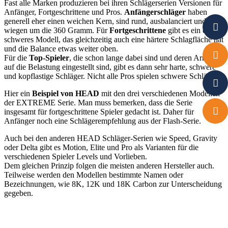
Fast alle Marken produzieren bei ihren Schlägerserien Versionen für
Anfänger, Fortgeschrittene und Pros.
Anfängerschläger
haben
generell eher einen weichen Kern, sind rund, ausbalanciert und
wiegen um die 360 Gramm. Für
Fortgeschrittene
gibt es ein etwas
schweres Modell, das gleichzeitig auch eine härtere Schlagfläche hat
und die Balance etwas weiter oben.
Für die
Top-Spieler
, die schon lange dabei sind und deren Arme gut
auf die Belastung eingestellt sind, gibt es dann sehr harte, schwere
und kopflastige Schläger. Nicht alle Pros spielen schwere Schläger!
Hier ein
Beispiel von HEAD
mit den drei verschiedenen Modellen
der EXTREME Serie. Man muss bemerken, dass die Serie
insgesamt für fortgeschrittene Spieler gedacht ist. Daher für
Anfänger noch eine Schlägerempfehlung aus der Flash-Serie.
Auch bei den anderen HEAD Schläger-Serien wie Speed, Gravity
oder Delta gibt es Motion, Elite und Pro als Varianten für die
verschiedenen Spieler Levels und Vorlieben.
Dem gleichen Prinzip folgen die meisten anderen Hersteller auch.
Teilweise werden den Modellen bestimmte Namen oder
Bezeichnungen, wie 8K, 12K und 18K Carbon zur Unterscheidung
gegeben.