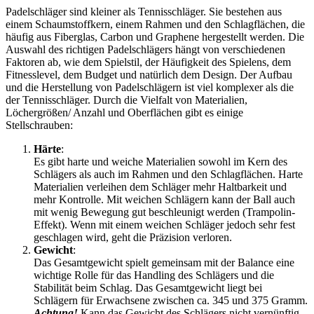
Padelschläger sind kleiner als Tennisschläger. Sie bestehen aus
einem Schaumstoffkern, einem Rahmen und den Schlagflächen, die
häufig aus Fiberglas, Carbon und Graphene hergestellt werden. Die
Auswahl des richtigen Padelschlägers hängt von verschiedenen
Faktoren ab, wie dem Spielstil, der Häufigkeit des Spielens, dem
Fitnesslevel, dem Budget und natürlich dem Design. Der Aufbau
und die Herstellung von Padelschlägern ist viel komplexer als die
der Tennisschläger. Durch die Vielfalt von Materialien,
Löchergrößen/ Anzahl und Oberflächen gibt es einige
Stellschrauben:
Härte
:
Es gibt harte und weiche Materialien sowohl im Kern des
Schlägers als auch im Rahmen und den Schlagflächen. Harte
Materialien verleihen dem Schläger mehr Haltbarkeit und
mehr Kontrolle. Mit weichen Schlägern kann der Ball auch
mit wenig Bewegung gut beschleunigt werden (Trampolin-
Effekt). Wenn mit einem weichen Schläger jedoch sehr fest
geschlagen wird, geht die Präzision verloren.
Gewicht
:
Das Gesamtgewicht spielt gemeinsam mit der Balance eine
wichtige Rolle für das Handling des Schlägers und die
Stabilität beim Schlag. Das Gesamtgewicht liegt bei
Schlägern für Erwachsene zwischen ca. 345 und 375 Gramm.
Achtung!
Kann das Gewicht des Schlägers nicht vernünftig