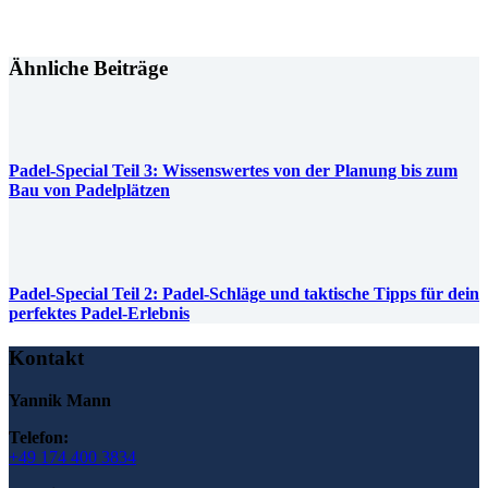
Ähnliche Beiträge
Padel-Special Teil 3: Wissenswertes von der Planung bis zum
Bau von Padelplätzen
Padel-Special Teil 2: Padel-Schläge und taktische Tipps für dein
perfektes Padel-Erlebnis
Kontakt
Yannik Mann
Telefon:
+49 174 400 3834