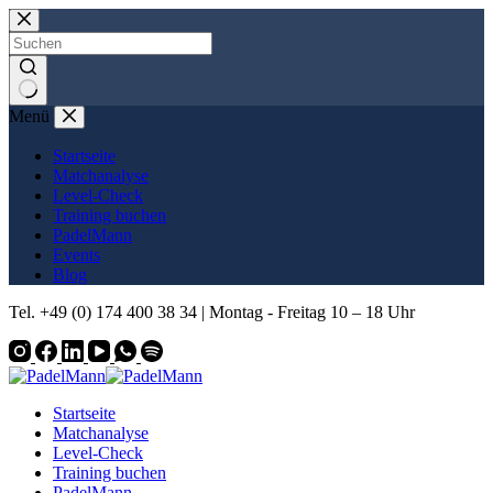
Zum
Inhalt
springen
Keine
Menü
Ergebnisse
Startseite
Matchanalyse
Level-Check
Training buchen
PadelMann
Events
Blog
Tel. +49 (0) 174 400 38 34 | Montag - Freitag 10 – 18 Uhr
Startseite
Matchanalyse
Level-Check
Training buchen
PadelMann