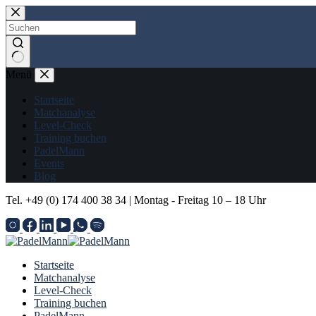
Zum
Inhalt
springen
Keine
Menü
Ergebnisse
Startseite
Matchanalyse
Level-Check
Training buchen
PadelMann
Events
Blog
Tel. +49 (0) 174 400 38 34 | Montag - Freitag 10 – 18 Uhr
Startseite
Matchanalyse
Level-Check
Training buchen
PadelMann