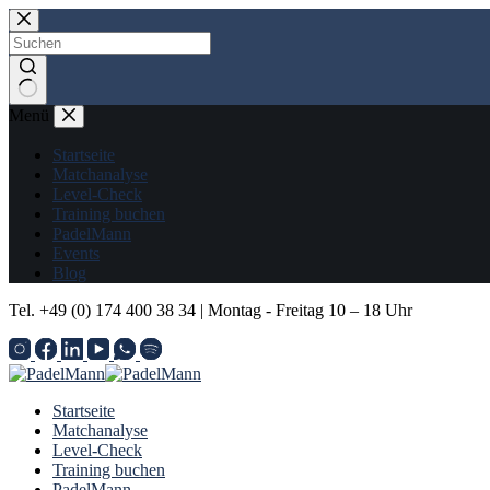
Zum
Inhalt
springen
Keine
Menü
Ergebnisse
Startseite
Matchanalyse
Level-Check
Training buchen
PadelMann
Events
Blog
Tel. +49 (0) 174 400 38 34 | Montag - Freitag 10 – 18 Uhr
Startseite
Matchanalyse
Level-Check
Training buchen
PadelMann