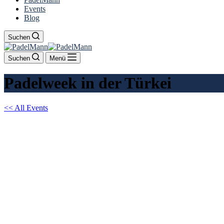
Events
Blog
Suchen
Suchen
Menü
Padelweek in der Türkei
<< All Events