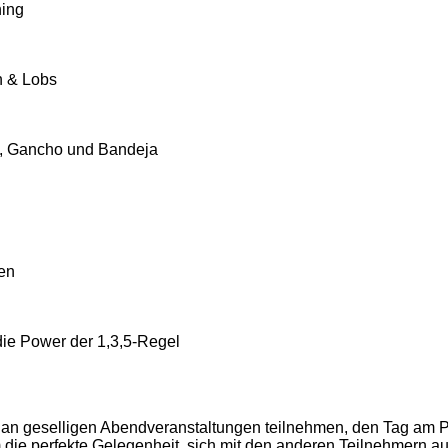
ning
n & Lobs
ra, Gancho und Bandeja
nen
die Power der 1,3,5-Regel
 an geselligen Abendveranstaltungen teilnehmen, den Tag am P
ie perfekte Gelegenheit, sich mit den anderen Teilnehmern a