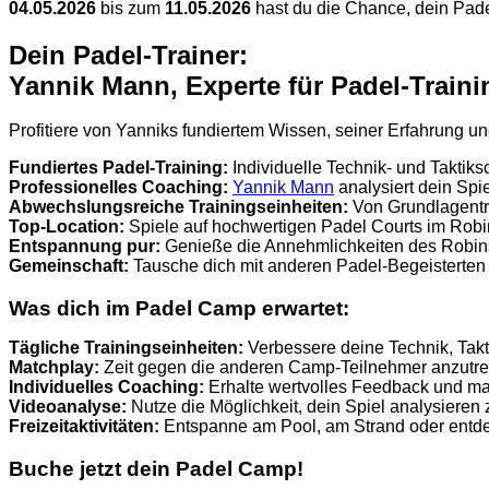
04.05.2026
bis zum
11.05.2026
hast du die Chance, dein Padel
Dein Padel-Trainer:
Yannik Mann, Experte für Padel-Train
Profitiere von Yanniks fundiertem Wissen, seiner Erfahrung 
Fundiertes Padel-Training:
Individuelle Technik- und Taktik
Professionelles Coaching:
Yannik Mann
analysiert dein Spie
Abwechslungsreiche Trainingseinheiten:
Von Grundlagentra
Top-Location:
Spiele auf hochwertigen Padel Courts im Robi
Entspannung pur:
Genieße die Annehmlichkeiten des Robins
Gemeinschaft:
Tausche dich mit anderen Padel-Begeisterten
Was dich im Padel Camp erwartet:
Tägliche Trainingseinheiten:
Verbessere deine Technik, Takt
Matchplay:
Zeit gegen die anderen Camp-Teilnehmer anzutre
Individuelles Coaching:
Erhalte wertvolles Feedback und maß
Videoanalyse:
Nutze die Möglichkeit, dein Spiel analysieren
Freizeitaktivitäten:
Entspanne am Pool, am Strand oder entd
Buche jetzt dein Padel Camp!