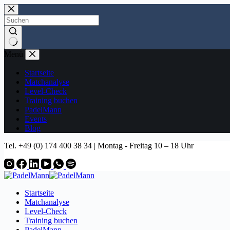
Zum
Inhalt
springen
Keine
Menü
Ergebnisse
Startseite
Matchanalyse
Level-Check
Training buchen
PadelMann
Events
Blog
Tel. +49 (0) 174 400 38 34 | Montag - Freitag 10 – 18 Uhr
Startseite
Matchanalyse
Level-Check
Training buchen
PadelMann