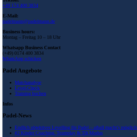
+49 174 400 3834
E-Mail:
padelmann@padelmann.de
Business hours:
Montag – Freitag 10 – 18 Uhr
Whatsapp Business Contact
(+49) 0174 400 3834
WhatsApp schicken
Padel Angebote
Matchanalyse
Level-Check
Training buchen
Infos
Padel-News
Endlich objektives Levelling für Padel – aiball macht’s möglich
#2 Kinder Coaching, Teamplay & Tilt Modus