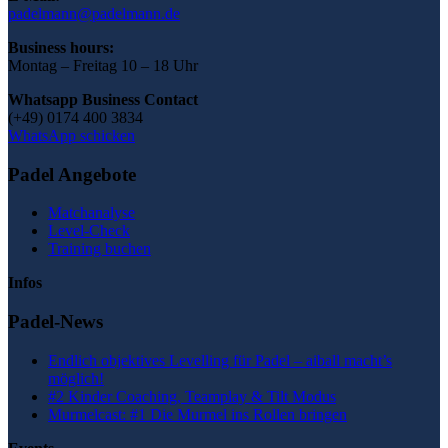
padelmann@padelmann.de
Business hours:
Montag – Freitag 10 – 18 Uhr
Whatsapp Business Contact
(+49) 0174 400 3834
WhatsApp schicken
Padel Angebote
Matchanalyse
Level-Check
Training buchen
Infos
Padel-News
Endlich objektives Levelling für Padel – aiball macht’s
möglich!
#2 Kinder Coaching, Teamplay & Tilt Modus
Murmelcast: #1 Die Murmel ins Rollen bringen