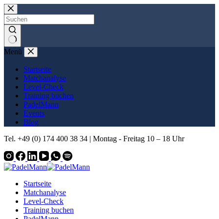
Zum
Inhalt
springen
Keine
Menü
Ergebnisse
Startseite
Matchanalyse
Level-Check
Training buchen
PadelMann
Events
Blog
Tel. +49 (0) 174 400 38 34 | Montag - Freitag 10 – 18 Uhr
Startseite
Matchanalyse
Level-Check
Training buchen
PadelMann