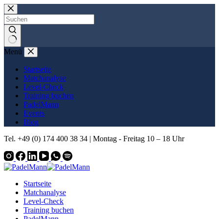
Zum
Inhalt
springen
Keine
Menü
Ergebnisse
Startseite
Matchanalyse
Level-Check
Training buchen
PadelMann
Events
Blog
Tel. +49 (0) 174 400 38 34 | Montag - Freitag 10 – 18 Uhr
Startseite
Matchanalyse
Level-Check
Training buchen
PadelMann