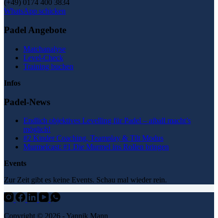
(+49) 0174 400 3834
WhatsApp schicken
Padel Angebote
Matchanalyse
Level-Check
Training buchen
Infos
Padel-News
Endlich objektives Levelling für Padel – aiball macht’s
möglich!
#2 Kinder Coaching, Teamplay & Tilt Modus
Murmelcast: #1 Die Murmel ins Rollen bringen
Events
Zur Zeit gibt es keine Events. Schau mal wieder rein.
Copyright © 2026 - Yannik Mann