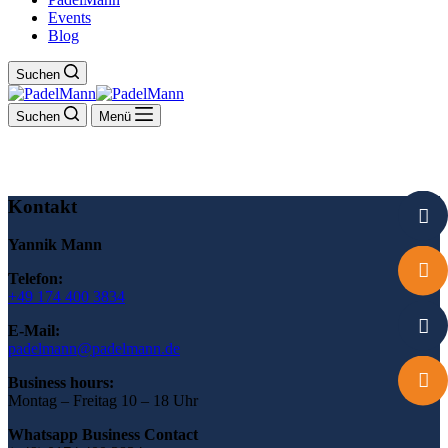
Events
Blog
Suchen
Suchen
Menü
Kontakt
Yannik Mann
Telefon:
+49 174 400 3834
E-Mail:
padelmann@padelmann.de
Business hours:
Montag – Freitag 10 – 18 Uhr
Whatsapp Business Contact