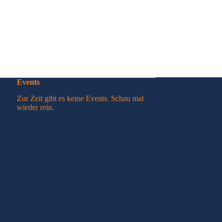
Events
Zur Zeit gibt es keine Events. Schau mal
wieder rein.