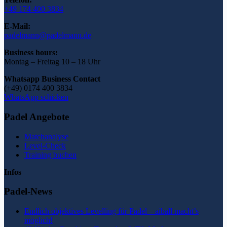
+49 174 400 3834
E-Mail:
padelmann@padelmann.de
Business hours:
Montag – Freitag 10 – 18 Uhr
Whatsapp Business Contact
(+49) 0174 400 3834
WhatsApp schicken
Padel Angebote
Matchanalyse
Level-Check
Training buchen
Infos
Padel-News
Endlich objektives Levelling für Padel – aiball macht’s
möglich!