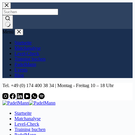
Zum
Inhalt
springen
Keine
Menü
Ergebnisse
Startseite
Matchanalyse
Level-Check
Training buchen
PadelMann
Events
Blog
Tel. +49 (0) 174 400 38 34 | Montag - Freitag 10 – 18 Uhr
Startseite
Matchanalyse
Level-Check
Training buchen
PadelMann