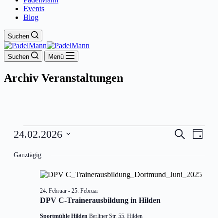
Events
Blog
Suchen
Suchen
Menü
Archiv
Veranstaltungen
Veranstaltungen
Veranstal
Veran
24.02.2026
Suche
Tag
for
Ansic
Suche
Datum
24.
Navig
wählen.
Ganztägig
und
Februar
Ansichten
2026
Navigati
24. Februar
-
25. Februar
DPV C-Trainerausbildung in Hilden
Sportmühle Hilden
Berliner Str. 55, Hilden