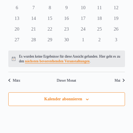
Veranstaltungen
Navigati
Veranstaltungen
Veranstaltungen
Veranstaltungen
Veranstaltungen
Veranstaltungen
Veranstaltungen
Veranstal
0
0
0
0
0
0
0
6
7
8
9
10
11
12
Veranstaltungen
Veranstaltungen
Veranstaltungen
Veranstaltungen
Veranstaltungen
Veranstaltungen
Veranstal
0
0
0
0
0
0
0
13
14
15
16
17
18
19
Veranstaltungen
Veranstaltungen
Veranstaltungen
Veranstaltungen
Veranstaltungen
Veranstaltungen
Veranstal
0
0
0
0
0
0
0
20
21
22
23
24
25
26
Veranstaltungen
Veranstaltungen
Veranstaltungen
Veranstaltungen
Veranstaltungen
Veranstaltungen
Veranstal
0
0
0
0
0
0
0
27
28
29
30
1
2
3
Veranstaltungen
Veranstaltungen
Veranstaltungen
Veranstaltungen
Veranstaltungen
Veranstaltungen
Veranstal
Es wurden keine Ergebnisse für diese Ansicht gefunden. Hier geht es zu
Hinweis
den
nächsten bevorstehenden Veranstaltungen
.
März
Dieser Monat
Mai
Kalender abonnieren