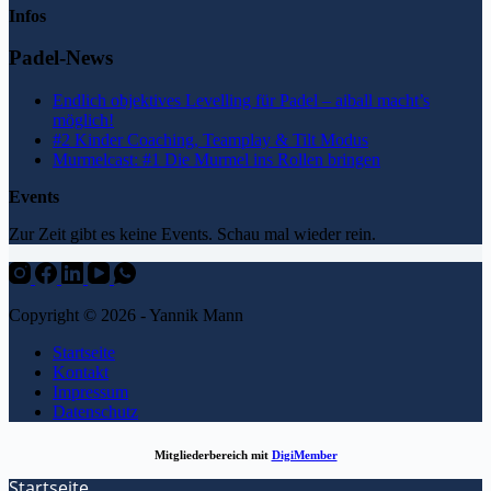
Infos
Padel-News
Endlich objektives Levelling für Padel – aiball macht’s
möglich!
#2 Kinder Coaching, Teamplay & Tilt Modus
Murmelcast: #1 Die Murmel ins Rollen bringen
Events
Zur Zeit gibt es keine Events. Schau mal wieder rein.
Copyright © 2026 - Yannik Mann
Startseite
Kontakt
Impressum
Datenschutz
Mitgliederbereich mit
DigiMember
Startseite