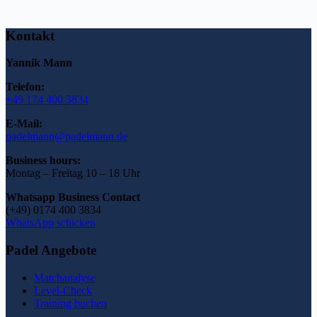
Kontakt
Yannik Mann
Telefon:
+49 174 400 3834
E-Mail:
padelmann@padelmann.de
Business hours:
Montag – Freitag 10 – 18 Uhr
Whatsapp Business Contact
(+49) 0174 400 3834
WhatsApp schicken
Padel Angebote
Matchanalyse
Level-Check
Training buchen