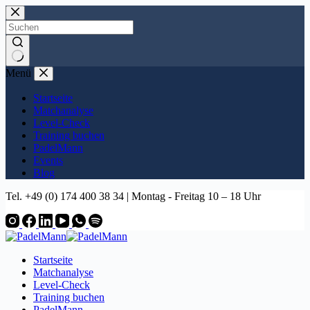
Zum
Inhalt
springen
Keine
Menü
Ergebnisse
Startseite
Matchanalyse
Level-Check
Training buchen
PadelMann
Events
Blog
Tel. +49 (0) 174 400 38 34 | Montag - Freitag 10 – 18 Uhr
Startseite
Matchanalyse
Level-Check
Training buchen
PadelMann