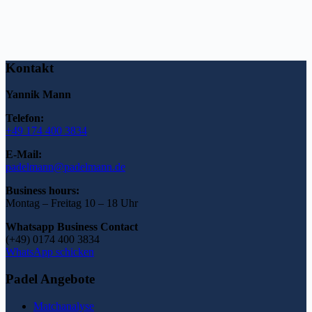
Kontakt
Yannik Mann
Telefon:
+49 174 400 3834
E-Mail:
padelmann@padelmann.de
Business hours:
Montag – Freitag 10 – 18 Uhr
Whatsapp Business Contact
(+49) 0174 400 3834
WhatsApp schicken
Padel Angebote
Matchanalyse