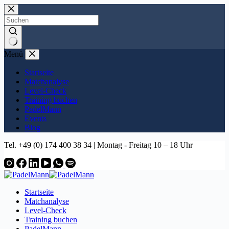
Zum
Inhalt
springen
Keine
Menü
Ergebnisse
Startseite
Matchanalyse
Level-Check
Training buchen
PadelMann
Events
Blog
Tel. +49 (0) 174 400 38 34 | Montag - Freitag 10 – 18 Uhr
Startseite
Matchanalyse
Level-Check
Training buchen
PadelMann