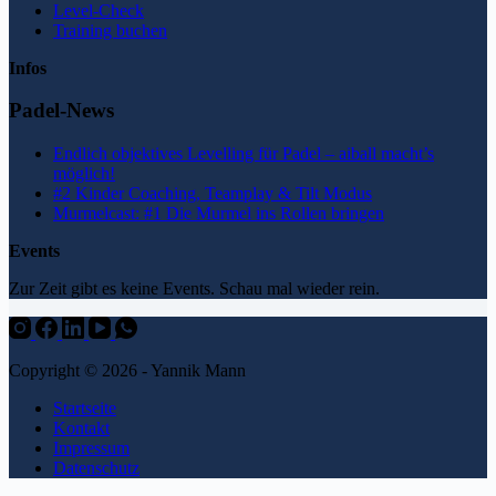
Level-Check
Training buchen
Infos
Padel-News
Endlich objektives Levelling für Padel – aiball macht’s
möglich!
#2 Kinder Coaching, Teamplay & Tilt Modus
Murmelcast: #1 Die Murmel ins Rollen bringen
Events
Zur Zeit gibt es keine Events. Schau mal wieder rein.
Copyright © 2026 - Yannik Mann
Startseite
Kontakt
Impressum
Datenschutz