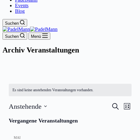
Events
Blog
Suchen
Suchen
Menü
Archiv
Veranstaltungen
Es sind keine anstehenden Veranstaltungen vorhanden.
Veranstal
Veran
Anstehende
Suche
Liste
Ansic
Suche
Datum
Navig
wählen.
Vergangene Veranstaltungen
und
Ansichten
Navigati
MAI