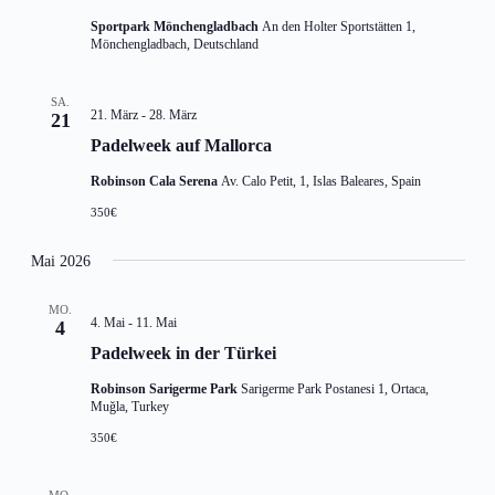
Sportpark Mönchengladbach
An den Holter Sportstätten 1,
Mönchengladbach, Deutschland
SA.
21. März
-
28. März
21
Padelweek auf Mallorca
Robinson Cala Serena
Av. Calo Petit, 1, Islas Baleares, Spain
350€
Mai 2026
MO.
4. Mai
-
11. Mai
4
Padelweek in der Türkei
Robinson Sarigerme Park
Sarigerme Park Postanesi 1, Ortaca,
Muğla, Turkey
350€
MO.