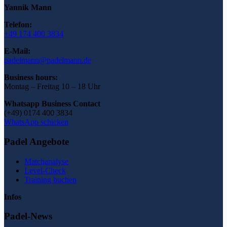
Yannik Mann
Telefon:
+49 174 400 3834
E-Mail:
padelmann@padelmann.de
Business hours:
Montag – Freitag 10 – 18 Uhr
Whatsapp Business Contact
(+49) 0174 400 3834
WhatsApp schicken
Padel Angebote
Matchanalyse
Level-Check
Training buchen
Infos
Padel-News