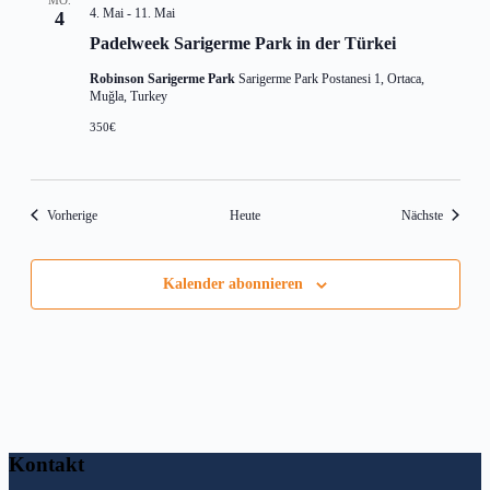
4. Mai
-
11. Mai
4
Padelweek Sarigerme Park in der Türkei
Robinson Sarigerme Park
Sarigerme Park Postanesi 1, Ortaca,
Muğla, Turkey
350€
Veranstaltungen
Veransta
Vorherige
Heute
Nächste
Kalender abonnieren
Kontakt