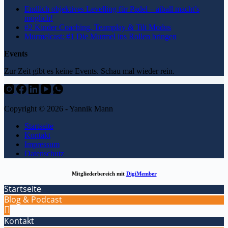
Endlich objektives Levelling für Padel – aiball macht’s
möglich!
#2 Kinder Coaching, Teamplay & Tilt Modus
Murmelcast: #1 Die Murmel ins Rollen bringen
Events
Zur Zeit gibt es keine Events. Schau mal wieder rein.
Copyright © 2026 - Yannik Mann
Startseite
Kontakt
Impressum
Datenschutz
Mitgliederbereich mit
DigiMember
Startseite
Blog & Podcast
Kontakt