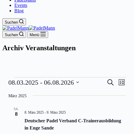
Events
Blog
Suchen
Suchen
Menü
Archiv
Veranstaltungen
Veranstaltungen
Veranstal
Veran
08.03.2025
 - 
06.08.2026
Suche
Liste
Ansic
Suche
Datum
Navig
wählen.
März 2025
und
Ansichten
SA.
Navigati
8. März 2025
-
9. März 2025
8
Deutscher Padel Verband C-Trainerausbildung
in Enge Sande