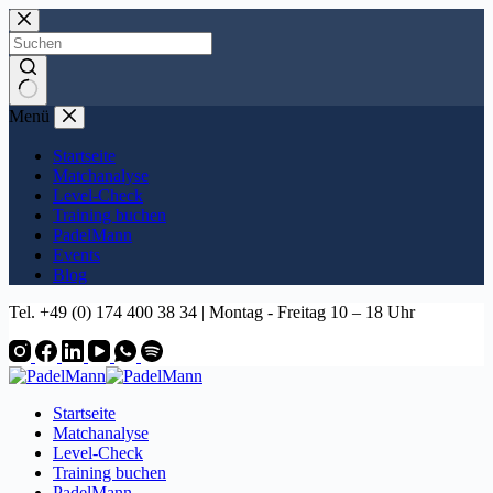
Zum
Inhalt
springen
Keine
Menü
Ergebnisse
Startseite
Matchanalyse
Level-Check
Training buchen
PadelMann
Events
Blog
Tel. +49 (0) 174 400 38 34 | Montag - Freitag 10 – 18 Uhr
Startseite
Matchanalyse
Level-Check
Training buchen
PadelMann