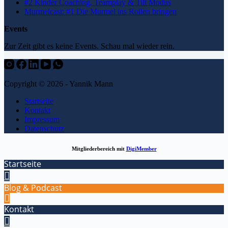
#2 Kinder Coaching, Teamplay & Tilt Modus
Murmelcast: #1 Die Murmel ins Rollen bringen
Events
Zur Zeit gibt es keine Events. Schau mal wieder rein.
Copyright © 2026 - Yannik Mann
Startseite
Kontakt
Impressum
Datenschutz
Mitgliederbereich mit
DigiMember
Startseite
Blog & Podcast
Kontakt