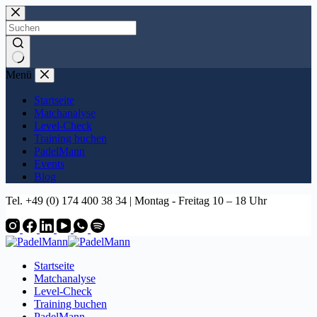
Zum
Inhalt
springen
Keine
Menü
Ergebnisse
Startseite
Matchanalyse
Level-Check
Training buchen
PadelMann
Events
Blog
Tel. +49 (0) 174 400 38 34 | Montag - Freitag 10 – 18 Uhr
Startseite
Matchanalyse
Level-Check
Training buchen
PadelMann