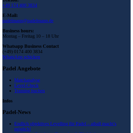
+49 174 400 3834
E-Mail:
padelmann@padelmann.de
Business hours:
Montag – Freitag 10 – 18 Uhr
Whatsapp Business Contact
(+49) 0174 400 3834
WhatsApp schicken
Padel Angebote
Matchanalyse
Level-Check
Training buchen
Infos
Padel-News
Endlich objektives Levelling für Padel – aiball macht’s
möglich!