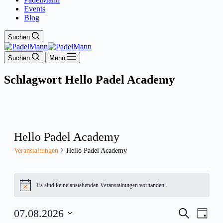
Events
Blog
Suchen
Suchen
Menü
Schlagwort
Hello Padel Academy
Hello Padel Academy
Veranstaltungen
Hello Padel Academy
Veranstaltungen
for
Es sind keine anstehenden Veranstaltungen vorhanden.
Hinweis
7.
Veranstal
Veran
07.08.2026
Suche
August
Tag
Ansic