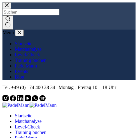
Zum
Inhalt
springen
Keine
Menü
Ergebnisse
Startseite
Matchanalyse
Level-Check
Training buchen
PadelMann
Events
Blog
Tel. +49 (0) 174 400 38 34 | Montag - Freitag 10 – 18 Uhr
Startseite
Matchanalyse
Level-Check
Training buchen
PadelMann