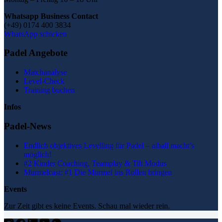
Whatsapp Business Contact
(+49) 0174 400 3834
WhatsApp schicken
Padel Angebote
Matchanalyse
Level-Check
Training buchen
Infos
Padel-News
Endlich objektives Levelling für Padel – aiball macht’s
möglich!
#2 Kinder Coaching, Teamplay & Tilt Modus
Murmelcast: #1 Die Murmel ins Rollen bringen
Events
Zur Zeit gibt es keine Events. Schau mal wieder rein.