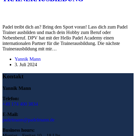
Padel treibt dich an? Bring den Sport voran! Lass dich zum Padel
Trainer ausbilden und mach dein Hobby zum Beruf oder
Nebenberuf. DPV hat mit der Hello Padel Academy einen
internationalen Partner für die Trainerausbildung. Die nächste
Trainerausbildung mit mir…
Yannik Mann
3. Juli 2024
Kontakt
Yannik Mann
Telefon:
+49 174 400 3834
E-Mail:
padelmann@padelmann.de
Business hours:
Montag – Freitag 10 – 18 Uhr