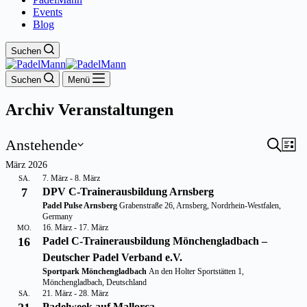
Events
Blog
Suchen
Suchen
Menü
Archiv
Veranstaltungen
Veranstaltungen
Anstehende
Veran
Suche
Ver
Liste
An
Datum
Suche
März 2026
Na
wählen.
7. März
-
8. März
SA.
und
7
DPV C-Trainerausbildung Arnsberg
Ansic
Padel Pulse Arnsberg
Grabenstraße 26, Arnsberg, Nordrhein-Westfalen,
Navig
Germany
16. März
-
17. März
MO.
16
Padel C-Trainerausbildung Mönchengladbach –
Deutscher Padel Verband e.V.
Sportpark Mönchengladbach
An den Holter Sportstätten 1,
Mönchengladbach, Deutschland
21. März
-
28. März
SA.
Padelweek auf Mallorca