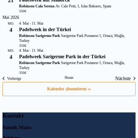
21
Robinson Cala Serena
Av. Calo Petit, 1, Islas Baleares, Spain
350€
Mai 2026
4. Mai
-
11. Mai
MO.
4
Padelweek in der Türkei
Robinson Sarigerme Park
Sarigerme Park Postanesi 1, Ortaca, Muğla,
Turkey
350€
4. Mai
-
11. Mai
MO.
4
Padelweek Sarigerme Park in der Türkei
Robinson Sarigerme Park
Sarigerme Park Postanesi 1, Ortaca, Muğla,
Turkey
350€
Heute
Nächste
Veranstaltungen
Vorherige
Veranst
Kalender abonnieren
Kontakt
Yannik Mann
Telefon: