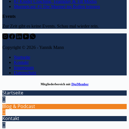
#2 Kinder Coaching, Teamplay & Tilt Modus
Murmelcast: #1 Die Murmel ins Rollen bringen
Events
Zur Zeit gibt es keine Events. Schau mal wieder rein.
Copyright © 2026 - Yannik Mann
Startseite
Kontakt
Impressum
Datenschutz
Mitgliederbereich mit
DigiMember
Startseite
Blog & Podcast
Kontakt