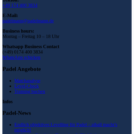
+49 174 400 3834
E-Mail:
padelmann@padelmann.de
Business hours:
Montag – Freitag 10 – 18 Uhr
Whatsapp Business Contact
(+49) 0174 400 3834
WhatsApp schicken
Padel Angebote
Matchanalyse
Level-Check
Training buchen
Infos
Padel-News
Endlich objektives Levelling für Padel – aiball macht’s
möglich!