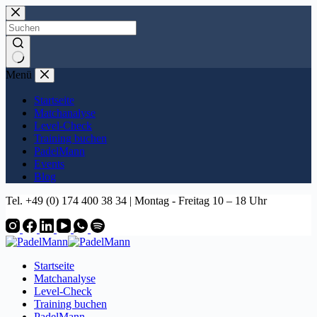
Zum
Inhalt
springen
Keine
Menü
Ergebnisse
Startseite
Matchanalyse
Level-Check
Training buchen
PadelMann
Events
Blog
Tel. +49 (0) 174 400 38 34 | Montag - Freitag 10 – 18 Uhr
Startseite
Matchanalyse
Level-Check
Training buchen
PadelMann